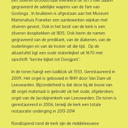
Een zilveren broodschaal eveneens uit 1675 met daarin
gegraveerd de adellijke wapens van de fam van
Goslinga . In bruikleen is afgestaan aan het Museum
Martenahuis Franeker een aardewerken wijnkan met
zilveren gevest. Ook in het bezit van de kerk is een
zilveren doopbekken uit 1835. Ook hierin de namen
gegraveerd van de predikant, van de diakenen, van de
ouderlingen en van de koster uit die tijd. Op de
altaartafel ligt een oude statenbijbel uit 1670 met
opschrift “kercke bijbel tot Dongjum”.
In de toren hangt een luidklok uit 1553. Gerestaureerd in
2009. Het orgel is gebouwd in 1849 door Van Dam uit
Leeuwarden. Bijzonderheid is dat deze bij de bouw van
dit orgel materiaal is gebruikt uit het oude, afgebroken,
orgel van de Jacobijnenkerk van Leeuwarden. De toren is
gerestaureerd in 2006, terwijl de kerk een totale
restauratie onderging in 2013-2014
Rondlopend rond de kerk zijn de middeleeuwse