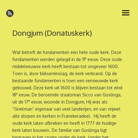
Ga
naar
open
de
menu
inhoud
Dongjum (Donatuskerk)
Wat betreft de fundamenten een hele oude kerk. Deze
e
fundamenten werden gelegd in de 11
eeuw. Deze oude
middeleeuwse kerk heeft bestaan tot ongeveer 1600.
Toen is, door blikseminslag, de kerk verbrand. Op de
bestaande fundamenten is toen een vernieuwde kerk
gebouwd. Deze kerk uit 1600 is blijven bestaan tot eind
e
18
eeuw. De beroemde staatsman Sicco van Goslinga,
e
uit de 17
eeuw, woonde in Dongjum, Hij was als
“Grietman” eigenaar van veel landerijen, en van vrijwel
alle dorpen en kerken in Franekeradeel. Hij heeft de
oude kerk laten afbreken en heeft in 1777 de huidige
kerk laten bouwen. De familie van Goslinga ligt
begraven in het crypte onder de kerk. (onder het