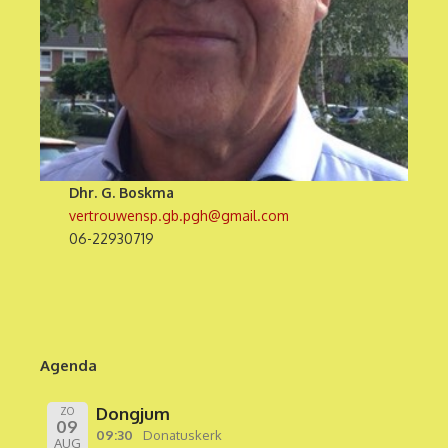
Dhr. G. Boskma
vertrouwensp.gb.pgh@gmail.com
06-22930719
Agenda
Dongjum
ZO
09
09:30
Donatuskerk
AUG