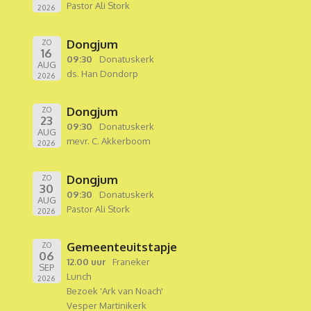
Pastor Ali Stork
2026
Dongjum
ZO
16
09:30
Donatuskerk
AUG
ds. Han Dondorp
2026
Dongjum
ZO
23
09:30
Donatuskerk
AUG
mevr. C. Akkerboom
2026
Dongjum
ZO
30
09:30
Donatuskerk
AUG
Pastor Ali Stork
2026
Gemeenteuitstapje
ZO
06
12.00 uur
Franeker
SEP
Lunch
2026
Bezoek 'Ark van Noach'
Vesper Martinikerk