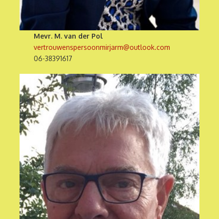
Mevr. M. van der Pol
vertrouwenspersoonmirjarm@outlook.com
06-38391617