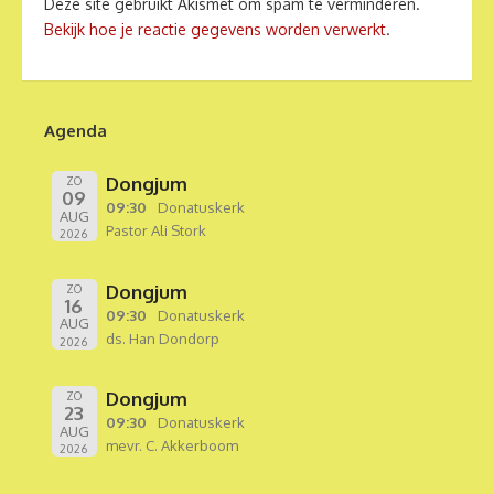
Deze site gebruikt Akismet om spam te verminderen.
Bekijk hoe je reactie gegevens worden verwerkt
.
Agenda
Dongjum
ZO
09
09:30
Donatuskerk
AUG
Pastor Ali Stork
2026
Dongjum
ZO
16
09:30
Donatuskerk
AUG
ds. Han Dondorp
2026
Dongjum
ZO
23
09:30
Donatuskerk
AUG
mevr. C. Akkerboom
2026