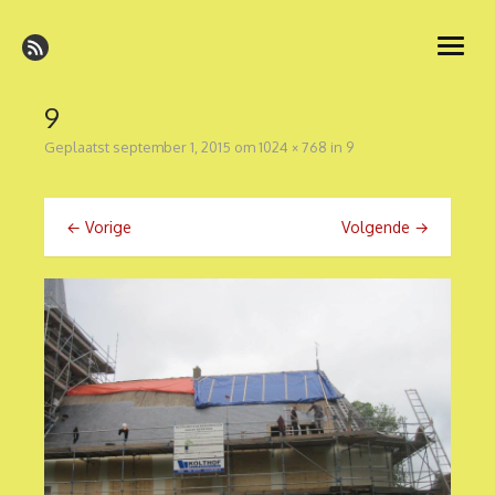
Ga
naar
open
de
menu
inhoud
9
Geplaatst
september 1, 2015
om
1024 × 768
in
9
← Vorige
Volgende →