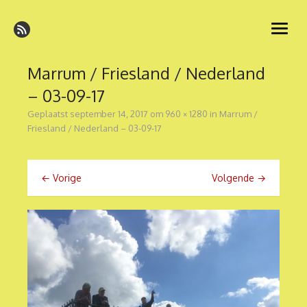
Ga
naar
open
de
menu
inhoud
Marrum / Friesland / Nederland
– 03-09-17
Geplaatst
september 14, 2017
om
960 × 1280
in
Marrum /
Friesland / Nederland – 03-09-17
← Vorige
Volgende →