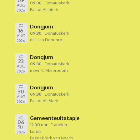
09
09:30
Donatuskerk
AUG
Pastor Ali Stork
2026
Dongjum
ZO
16
09:30
Donatuskerk
AUG
ds. Han Dondorp
2026
Dongjum
ZO
23
09:30
Donatuskerk
AUG
mevr. C. Akkerboom
2026
Dongjum
ZO
30
09:30
Donatuskerk
AUG
Pastor Ali Stork
2026
Gemeenteuitstapje
ZO
06
12.00 uur
Franeker
SEP
Lunch
2026
Bezoek 'Ark van Noach'