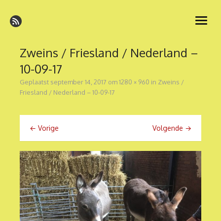
Ga
naar
open
de
menu
inhoud
Zweins / Friesland / Nederland –
10-09-17
Geplaatst
september 14, 2017
om
1280 × 960
in
Zweins /
Friesland / Nederland – 10-09-17
← Vorige
Volgende →