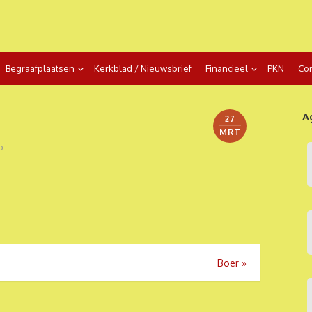
Begraafplaatsen
Kerkblad / Nieuwsbrief
Financieel
PKN
Con
A
27
MRT
p
Boer
»