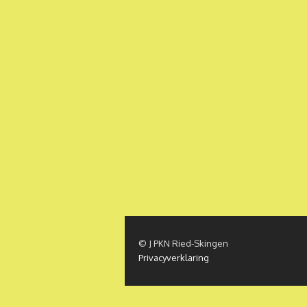
© J PKN Ried-Skingen
Privacyverklaring