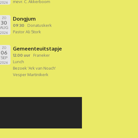
mevr. C. Akkerboom
2026
Dongjum
ZO
30
09:30
Donatuskerk
AUG
Pastor Ali Stork
2026
Gemeenteuitstapje
ZO
06
12.00 uur
Franeker
SEP
Lunch
2026
Bezoek 'Ark van Noach'
Vesper Martinikerk