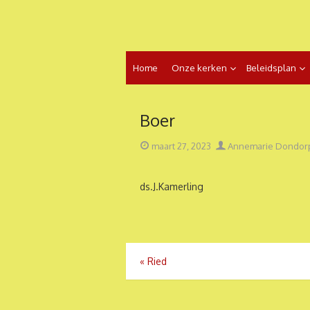
Ga
naar
de
inhoud
Home
Onze kerken
Beleidsplan
Boer
Geplaatst
Auteur
maart 27, 2023
Annemarie Dondor
op
ds.J.Kamerling
Bericht
«
Ried
navigatie