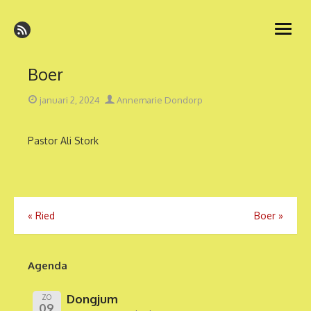
Ga
naar
open
de
menu
inhoud
Boer
Geplaatst
Auteur
januari 2, 2024
Annemarie Dondorp
op
Pastor Ali Stork
Bericht
«
Ried
Boer
»
navigatie
Agenda
Dongjum
ZO
09