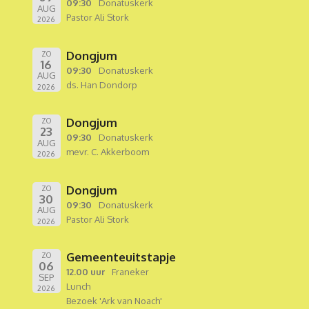
09:30
Donatuskerk
AUG
Pastor Ali Stork
2026
Dongjum
ZO
16
09:30
Donatuskerk
AUG
ds. Han Dondorp
2026
Dongjum
ZO
23
09:30
Donatuskerk
AUG
mevr. C. Akkerboom
2026
Dongjum
ZO
30
09:30
Donatuskerk
AUG
Pastor Ali Stork
2026
Gemeenteuitstapje
ZO
06
12.00 uur
Franeker
SEP
Lunch
2026
Bezoek 'Ark van Noach'