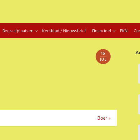
Begraafplaatsen
Kerkblad / Nieuwsbrief
Financieel
PKN
Con
A
16
JUL
Boer
»