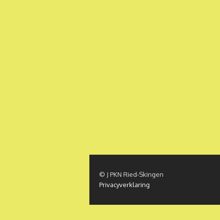
© J PKN Ried-Skingen
Privacyverklaring