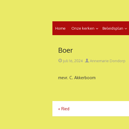
Ga
naar
de
inhoud
Home
Onze kerken
Beleidsplan
Boer
Geplaatst
Auteur
juli 16, 2024
Annemarie Dondorp
op
mevr. C. Akkerboom
Bericht
«
Ried
navigatie