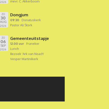
mevr. C. Akkerboom
2026
Dongjum
ZO
30
09:30
Donatuskerk
AUG
Pastor Ali Stork
2026
Gemeenteuitstapje
ZO
06
12.00 uur
Franeker
SEP
Lunch
2026
Bezoek 'Ark van Noach'
Vesper Martinikerk