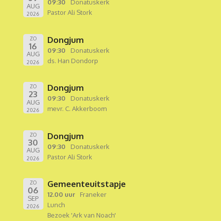
09:30
Donatuskerk
AUG
Pastor Ali Stork
2026
Dongjum
ZO
16
09:30
Donatuskerk
AUG
ds. Han Dondorp
2026
Dongjum
ZO
23
09:30
Donatuskerk
AUG
mevr. C. Akkerboom
2026
Dongjum
ZO
30
09:30
Donatuskerk
AUG
Pastor Ali Stork
2026
Gemeenteuitstapje
ZO
06
12.00 uur
Franeker
SEP
Lunch
2026
Bezoek 'Ark van Noach'