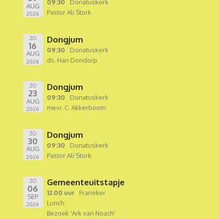
09:30
Donatuskerk
AUG
Pastor Ali Stork
2026
Dongjum
ZO
16
09:30
Donatuskerk
AUG
ds. Han Dondorp
2026
Dongjum
ZO
23
09:30
Donatuskerk
AUG
mevr. C. Akkerboom
2026
Dongjum
ZO
30
09:30
Donatuskerk
AUG
Pastor Ali Stork
2026
Gemeenteuitstapje
ZO
06
12.00 uur
Franeker
SEP
Lunch
2026
Bezoek 'Ark van Noach'