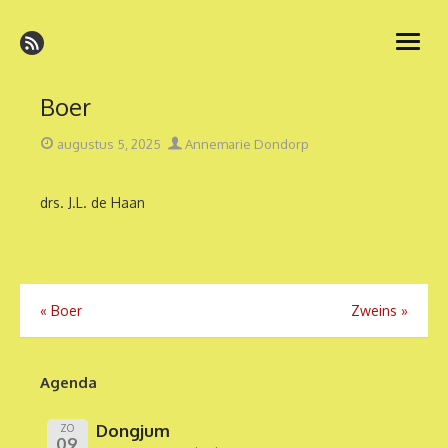
Ga
naar
open
de
menu
inhoud
Boer
Geplaatst
Auteur
augustus 5, 2025
Annemarie Dondorp
op
drs. J.L. de Haan
Bericht
«
Boer
Zweins
»
navigatie
Agenda
Dongjum
ZO
09