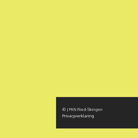
© J PKN Ried-Skingen
Privacyverklaring