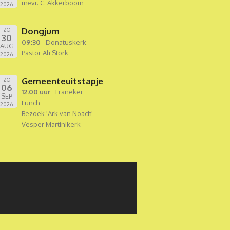
mevr. C. Akkerboom
2026
Dongjum
ZO
30
09:30
Donatuskerk
AUG
Pastor Ali Stork
2026
Gemeenteuitstapje
ZO
06
12.00 uur
Franeker
SEP
Lunch
2026
Bezoek 'Ark van Noach'
Vesper Martinikerk