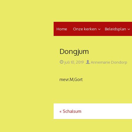
Ga
naar
de
inhoud
Home
Onze kerken
Beleidsplan
Dongjum
Geplaatst
Auteur
juli 10, 2019
Annemarie Dondorp
op
mevr.M,Gort
Bericht
«
Schalsum
navigatie