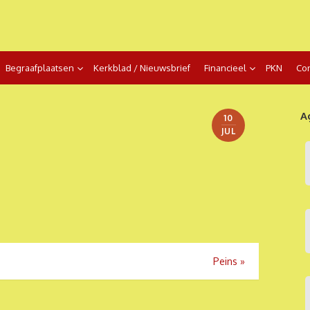
Begraafplaatsen
Kerkblad / Nieuwsbrief
Financieel
PKN
Con
A
10
JUL
Peins
»