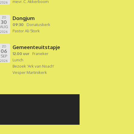
mevr. C. Akkerboom
2026
Dongjum
ZO
30
09:30
Donatuskerk
AUG
Pastor Ali Stork
2026
Gemeenteuitstapje
ZO
06
12.00 uur
Franeker
SEP
Lunch
2026
Bezoek 'Ark van Noach'
Vesper Martinikerk