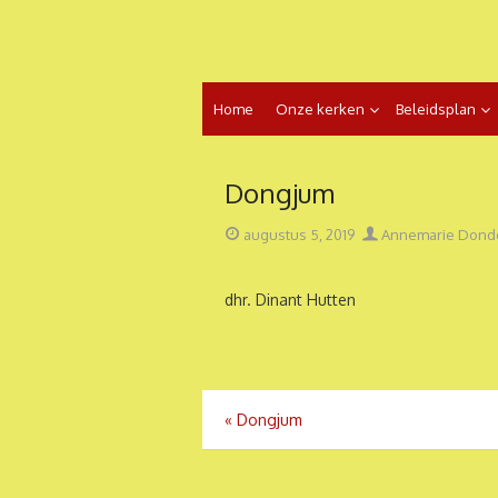
Ga
naar
de
inhoud
Home
Onze kerken
Beleidsplan
Dongjum
Geplaatst
Auteur
augustus 5, 2019
Annemarie Dond
op
dhr. Dinant Hutten
Bericht
«
Dongjum
navigatie