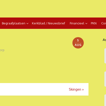
Begraafplaatsen
Kerkblad / Nieuwsbrief
Financieel
PKN
Con
A
5
AUG
orp
Skingen
»