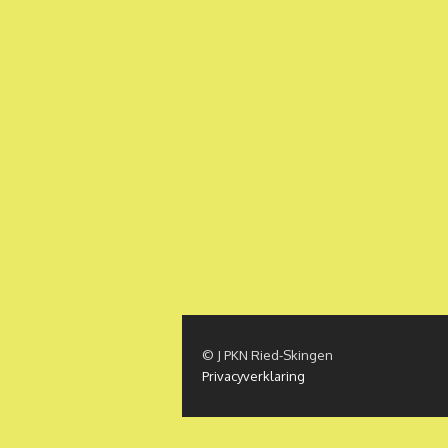
© J PKN Ried-Skingen
Privacyverklaring