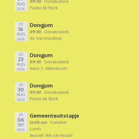
09:30
Donatuskerk
AUG
Pastor Ali Stork
2026
Dongjum
ZO
16
09:30
Donatuskerk
AUG
ds. Han Dondorp
2026
Dongjum
ZO
23
09:30
Donatuskerk
AUG
mevr. C. Akkerboom
2026
Dongjum
ZO
30
09:30
Donatuskerk
AUG
Pastor Ali Stork
2026
Gemeenteuitstapje
ZO
06
12.00 uur
Franeker
SEP
Lunch
2026
Bezoek 'Ark van Noach'