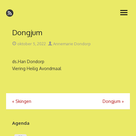
Ga
naar
open
de
menu
inhoud
Dongjum
Geplaatst
Auteur
oktober 5, 2022
Annemarie Dondorp
op
ds.Han Dondorp
Viering Heilig Avondmaal
Bericht
«
Skingen
Dongjum
»
navigatie
Agenda