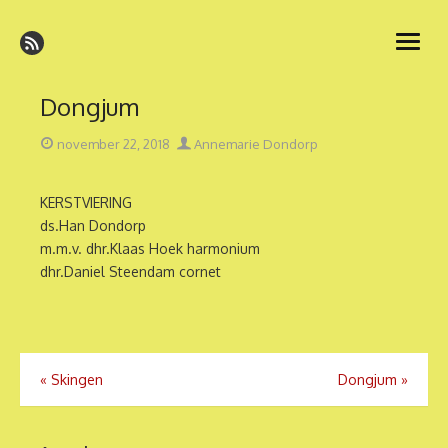
Ga
naar
open
de
menu
inhoud
Dongjum
Geplaatst
Auteur
november 22, 2018
Annemarie Dondorp
op
KERSTVIERING
ds.Han Dondorp
m.m.v. dhr.Klaas Hoek harmonium
dhr.Daniel Steendam cornet
Bericht
«
Skingen
Dongjum
»
navigatie