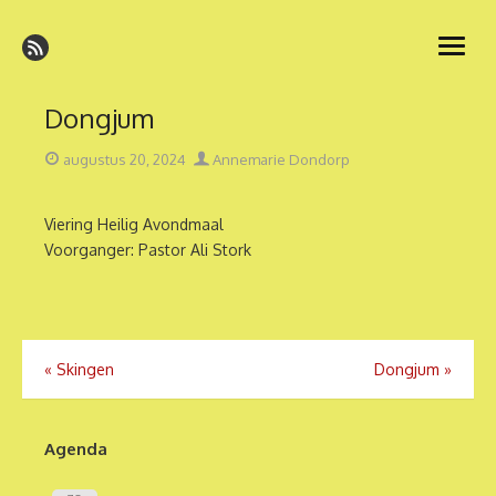
Ga
naar
open
de
menu
inhoud
Dongjum
Geplaatst
Auteur
augustus 20, 2024
Annemarie Dondorp
op
Viering Heilig Avondmaal
Voorganger: Pastor Ali Stork
Bericht
«
Skingen
Dongjum
»
navigatie
Agenda