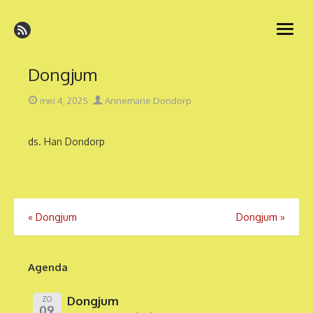
Ga
naar
open
de
menu
inhoud
Dongjum
Geplaatst
Auteur
mei 4, 2025
Annemarie Dondorp
op
ds. Han Dondorp
Bericht
«
Dongjum
Dongjum
»
navigatie
Agenda
Dongjum
ZO
09