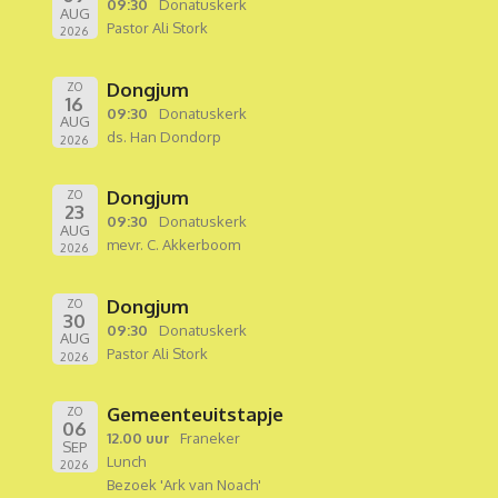
09:30
Donatuskerk
AUG
Pastor Ali Stork
2026
Dongjum
ZO
16
09:30
Donatuskerk
AUG
ds. Han Dondorp
2026
Dongjum
ZO
23
09:30
Donatuskerk
AUG
mevr. C. Akkerboom
2026
Dongjum
ZO
30
09:30
Donatuskerk
AUG
Pastor Ali Stork
2026
Gemeenteuitstapje
ZO
06
12.00 uur
Franeker
SEP
Lunch
2026
Bezoek 'Ark van Noach'