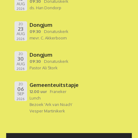
09:30
Donatuskerk
AUG
ds. Han Dondorp
2026
Dongjum
ZO
23
09:30
Donatuskerk
AUG
mevr. C. Akkerboom
2026
Dongjum
ZO
30
09:30
Donatuskerk
AUG
Pastor Ali Stork
2026
Gemeenteuitstapje
ZO
06
12.00 uur
Franeker
SEP
Lunch
2026
Bezoek 'Ark van Noach'
Vesper Martinikerk