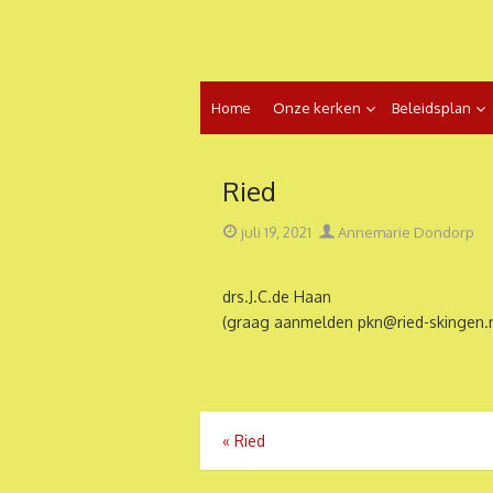
Ga
naar
de
inhoud
Home
Onze kerken
Beleidsplan
Ried
Geplaatst
Auteur
juli 19, 2021
Annemarie Dondorp
op
drs.J.C.de Haan
(graag aanmelden pkn@ried-skingen.n
Bericht
«
Ried
navigatie