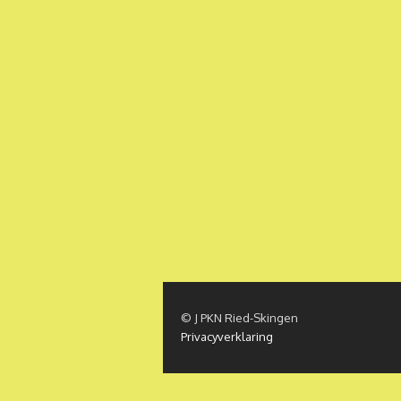
© J PKN Ried-Skingen
Privacyverklaring