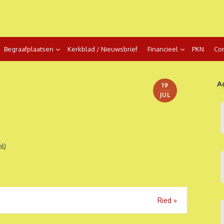
Begraafplaatsen
Kerkblad / Nieuwsbrief
Financieel
PKN
Con
A
19
JUL
l)
Ried
»