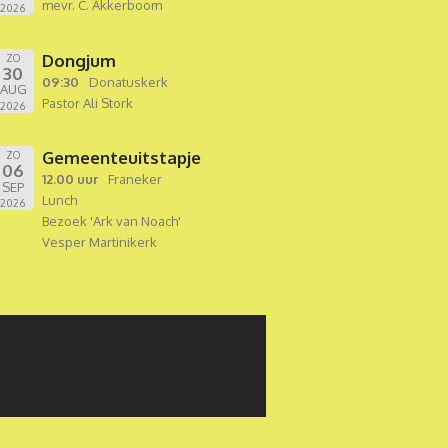
mevr. C. Akkerboom
2026
Dongjum
ZO
30
09:30
Donatuskerk
AUG
Pastor Ali Stork
2026
Gemeenteuitstapje
ZO
06
12.00 uur
Franeker
SEP
Lunch
2026
Bezoek 'Ark van Noach'
Vesper Martinikerk