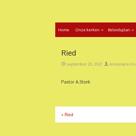
Ga
naar
de
inhoud
Home
Onze kerken
Beleidsplan
Ried
Geplaatst
Auteur
september 20, 2021
Annemarie Do
op
Pastor A.Stork
Bericht
«
Ried
navigatie