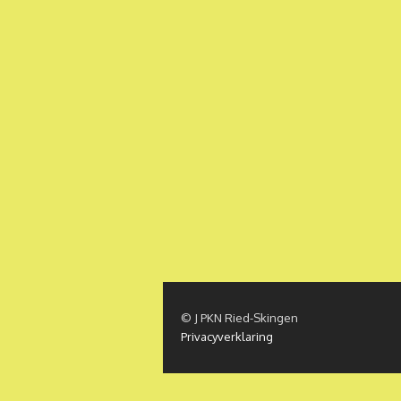
© J PKN Ried-Skingen
Privacyverklaring