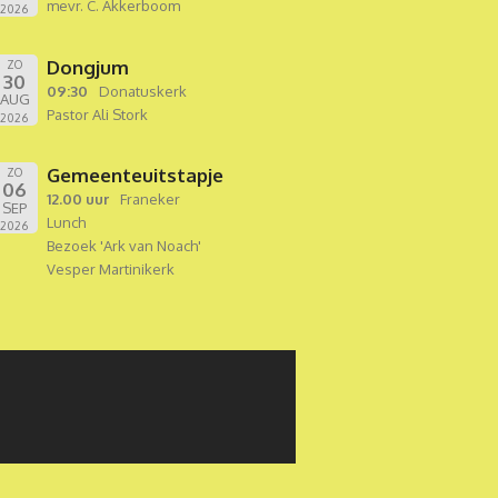
mevr. C. Akkerboom
2026
Dongjum
ZO
30
09:30
Donatuskerk
AUG
Pastor Ali Stork
2026
Gemeenteuitstapje
ZO
06
12.00 uur
Franeker
SEP
Lunch
2026
Bezoek 'Ark van Noach'
Vesper Martinikerk