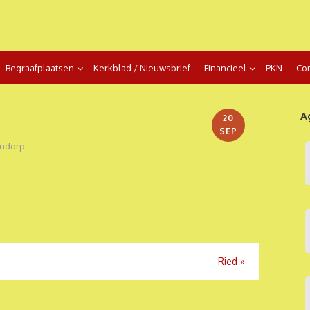
Begraafplaatsen
Kerkblad / Nieuwsbrief
Financieel
PKN
Con
A
20
SEP
ndorp
Ried
»