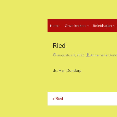
Ga
naar
de
inhoud
Home
Onze kerken
Beleidsplan
Ried
Geplaatst
Auteur
augustus 4, 2022
Annemarie Dond
op
ds. Han Dondorp
Bericht
«
Ried
navigatie