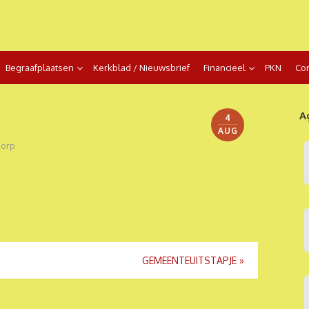
Begraafplaatsen
Kerkblad / Nieuwsbrief
Financieel
PKN
Con
A
4
AUG
orp
GEMEENTEUITSTAPJE
»