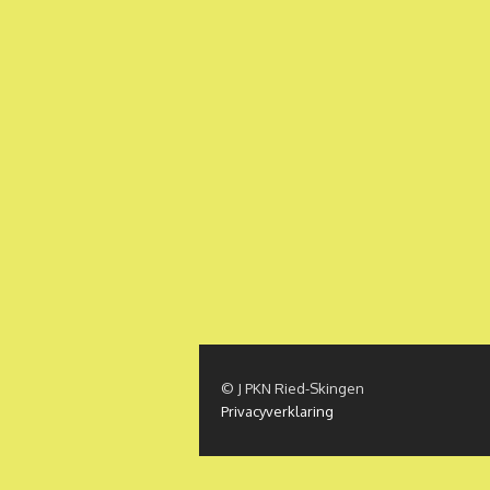
© J PKN Ried-Skingen
Privacyverklaring