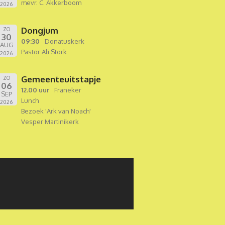
mevr. C. Akkerboom
2026
Dongjum
ZO
30
09:30
Donatuskerk
AUG
Pastor Ali Stork
2026
Gemeenteuitstapje
ZO
06
12.00 uur
Franeker
SEP
Lunch
2026
Bezoek 'Ark van Noach'
Vesper Martinikerk