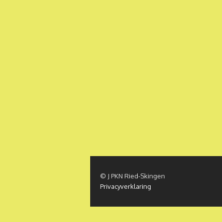
© J PKN Ried-Skingen
Privacyverklaring