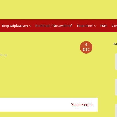
Begraafplaatsen
Kerkblad / Nieuwsbrief
Financieel
PKN
Con
A
6
DEC
dorp
Slappeterp
»