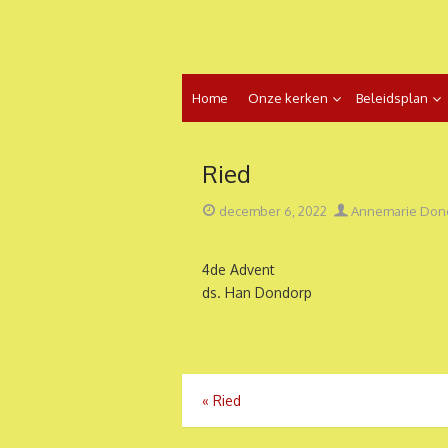
Ga
naar
de
inhoud
Home
Onze kerken
Beleidsplan
Ried
Geplaatst
Auteur
december 6, 2022
Annemarie Don
op
4de Advent
ds. Han Dondorp
Bericht
«
Ried
navigatie