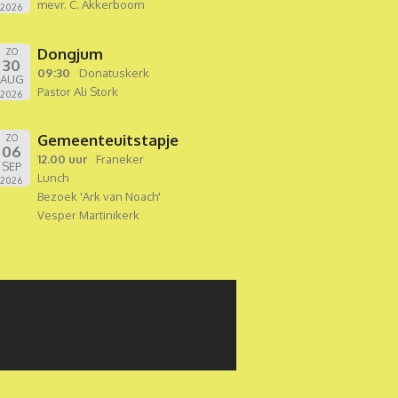
mevr. C. Akkerboom
2026
Dongjum
ZO
30
09:30
Donatuskerk
AUG
Pastor Ali Stork
2026
Gemeenteuitstapje
ZO
06
12.00 uur
Franeker
SEP
Lunch
2026
Bezoek 'Ark van Noach'
Vesper Martinikerk