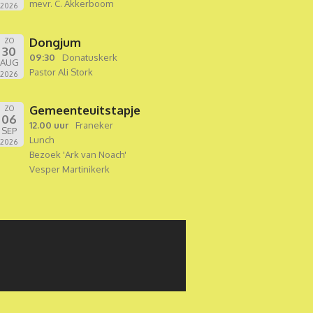
mevr. C. Akkerboom
2026
Dongjum
ZO
30
09:30
Donatuskerk
AUG
Pastor Ali Stork
2026
Gemeenteuitstapje
ZO
06
12.00 uur
Franeker
SEP
Lunch
2026
Bezoek 'Ark van Noach'
Vesper Martinikerk