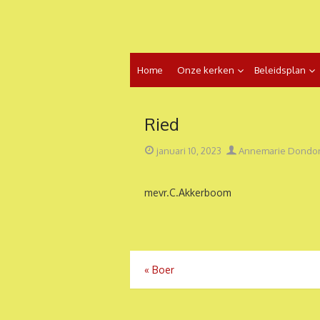
Ga
naar
de
inhoud
Home
Onze kerken
Beleidsplan
Ried
Geplaatst
Auteur
januari 10, 2023
Annemarie Dondo
op
mevr.C.Akkerboom
Bericht
«
Boer
navigatie