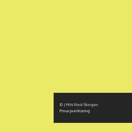
© J PKN Ried-Skingen
Privacyverklaring