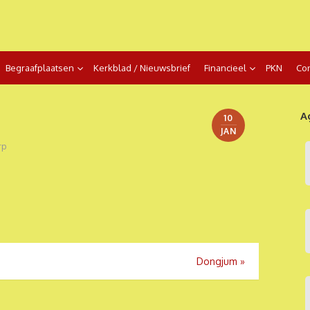
Begraafplaatsen
Kerkblad / Nieuwsbrief
Financieel
PKN
Con
A
10
JAN
rp
Dongjum
»