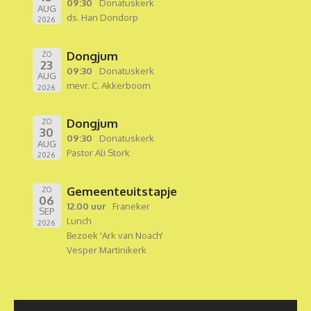
09:30
Donatuskerk
AUG
ds. Han Dondorp
2026
Dongjum
ZO
23
09:30
Donatuskerk
AUG
mevr. C. Akkerboom
2026
Dongjum
ZO
30
09:30
Donatuskerk
AUG
Pastor Ali Stork
2026
Gemeenteuitstapje
ZO
06
12.00 uur
Franeker
SEP
Lunch
2026
Bezoek 'Ark van Noach'
Vesper Martinikerk