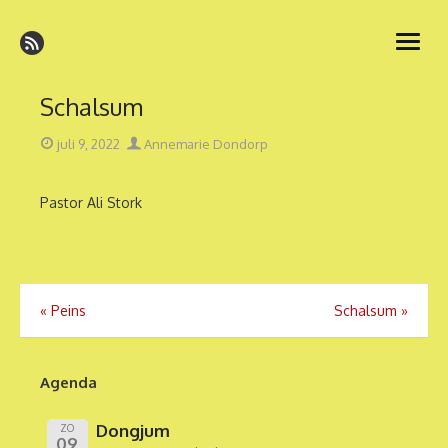
Ga
naar
open
de
menu
inhoud
Schalsum
Geplaatst
Auteur
juli 9, 2022
Annemarie Dondorp
op
Pastor Ali Stork
Bericht
«
Peins
Schalsum
»
navigatie
Agenda
Dongjum
ZO
09