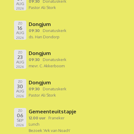
09:30
Donatuskerk
AUG
Pastor Ali Stork
2026
Dongjum
ZO
16
09:30
Donatuskerk
AUG
ds. Han Dondorp
2026
Dongjum
ZO
23
09:30
Donatuskerk
AUG
mevr. C. Akkerboom
2026
Dongjum
ZO
30
09:30
Donatuskerk
AUG
Pastor Ali Stork
2026
Gemeenteuitstapje
ZO
06
12.00 uur
Franeker
SEP
Lunch
2026
Bezoek 'Ark van Noach'