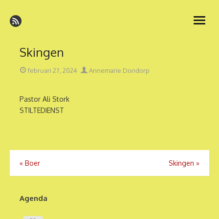
Ga
naar
open
de
menu
inhoud
Skingen
Geplaatst
Auteur
februari 27, 2024
Annemarie Dondorp
op
Pastor Ali Stork
STILTEDIENST
Bericht
«
Boer
Skingen
»
navigatie
Agenda