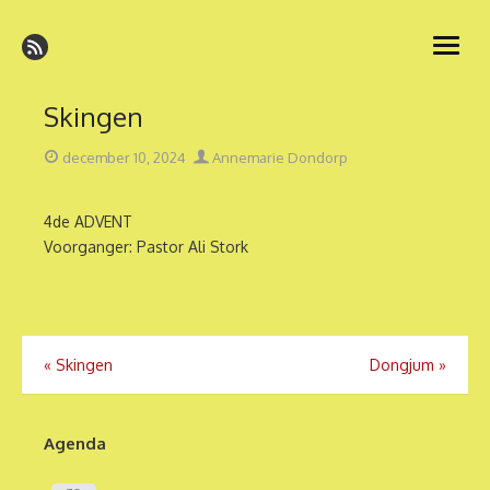
Ga
naar
open
de
menu
inhoud
Skingen
Geplaatst
Auteur
december 10, 2024
Annemarie Dondorp
op
4de ADVENT
Voorganger: Pastor Ali Stork
Bericht
«
Skingen
Dongjum
»
navigatie
Agenda