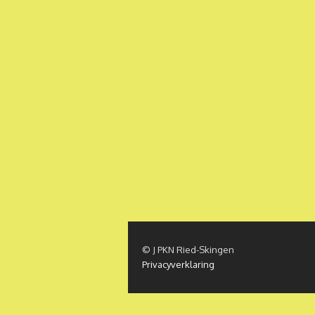
© J PKN Ried-Skingen
Privacyverklaring