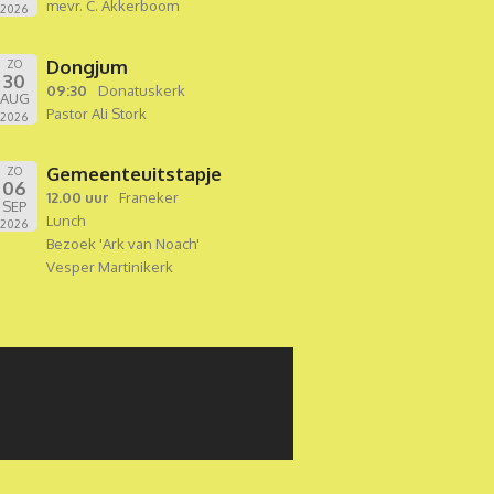
mevr. C. Akkerboom
2026
Dongjum
ZO
30
09:30
Donatuskerk
AUG
Pastor Ali Stork
2026
Gemeenteuitstapje
ZO
06
12.00 uur
Franeker
SEP
Lunch
2026
Bezoek 'Ark van Noach'
Vesper Martinikerk