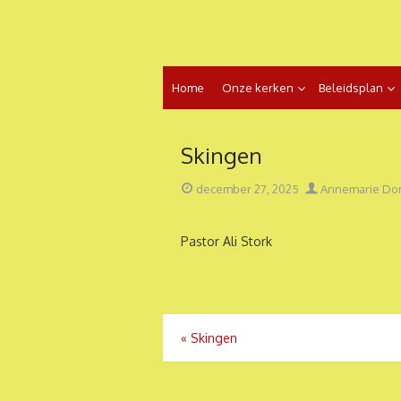
Ga
naar
de
inhoud
Home
Onze kerken
Beleidsplan
Skingen
Geplaatst
Auteur
december 27, 2025
Annemarie Do
op
Pastor Ali Stork
Bericht
«
Skingen
navigatie