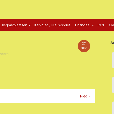
Begraafplaatsen
Kerkblad / Nieuwsbrief
Financieel
PKN
Con
A
27
DEC
ndorp
Ried
»