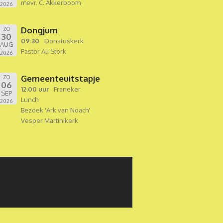
mevr. C. Akkerboom
2026
Dongjum
ZO
30
09:30
Donatuskerk
AUG
Pastor Ali Stork
2026
Gemeenteuitstapje
ZO
06
12.00 uur
Franeker
SEP
Lunch
2026
Bezoek 'Ark van Noach'
Vesper Martinikerk