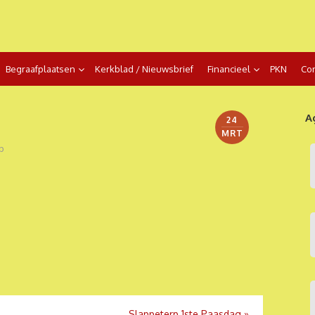
Begraafplaatsen
Kerkblad / Nieuwsbrief
Financieel
PKN
Con
A
24
MRT
p
Slappeterp 1ste Paasdag
»