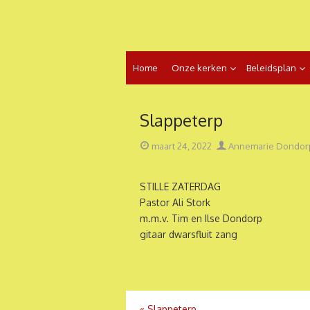
Ga
naar
de
inhoud
Home
Onze kerken
Beleidsplan
Slappeterp
Geplaatst
Auteur
maart 24, 2022
Annemarie Dondor
op
STILLE ZATERDAG
Pastor Ali Stork
m.m.v. Tim en Ilse Dondorp
gitaar dwarsfluit zang
«
Slappeterp