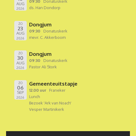
09:30
Donatuskerk
AUG
ds. Han Dondorp
2026
Dongjum
ZO
23
09:30
Donatuskerk
AUG
mevr. C. Akkerboom
2026
Dongjum
ZO
30
09:30
Donatuskerk
AUG
Pastor Ali Stork
2026
Gemeenteuitstapje
ZO
06
12.00 uur
Franeker
SEP
Lunch
2026
Bezoek 'Ark van Noach'
Vesper Martinikerk