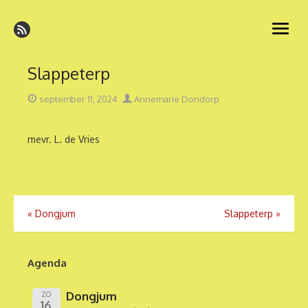
Ga
naar
open
de
menu
inhoud
Slappeterp
Geplaatst
Auteur
september 11, 2024
Annemarie Dondorp
op
mevr. L. de Vries
Bericht
«
Dongjum
Slappeterp
»
navigatie
Agenda
Dongjum
ZO
16