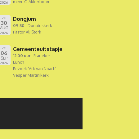
mevr. C. Akkerboom
2026
Dongjum
ZO
30
09:30
Donatuskerk
AUG
Pastor Ali Stork
2026
Gemeenteuitstapje
ZO
06
12.00 uur
Franeker
SEP
Lunch
2026
Bezoek 'Ark van Noach'
Vesper Martinikerk