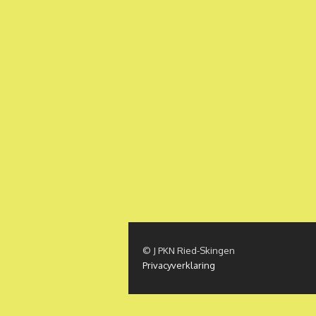
© J PKN Ried-Skingen
Privacyverklaring