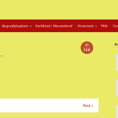
Begraafplaatsen
Kerkblad / Nieuwsbrief
Financieel
PKN
Con
A
21
FEB
rp
Ried
»