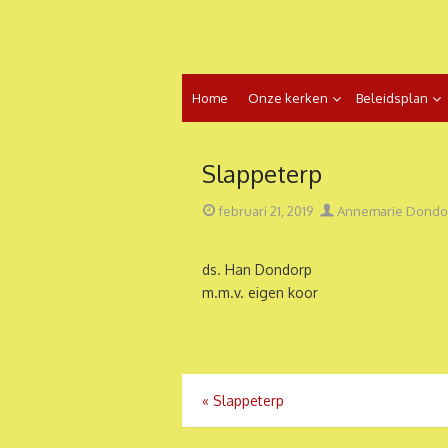
Ga
naar
de
inhoud
Home
Onze kerken
Beleidsplan
Slappeterp
Geplaatst
Auteur
februari 21, 2019
Annemarie Dondo
op
ds. Han Dondorp
m.m.v. eigen koor
Bericht
«
Slappeterp
navigatie