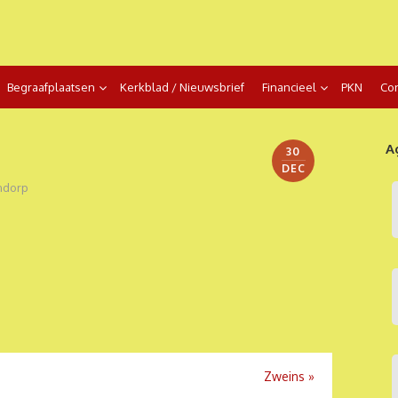
Begraafplaatsen
Kerkblad / Nieuwsbrief
Financieel
PKN
Con
A
30
DEC
ndorp
Zweins
»