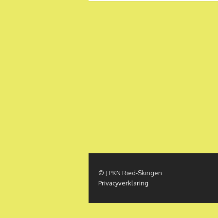
navigatie
© J PKN Ried-Skingen
Privacyverklaring