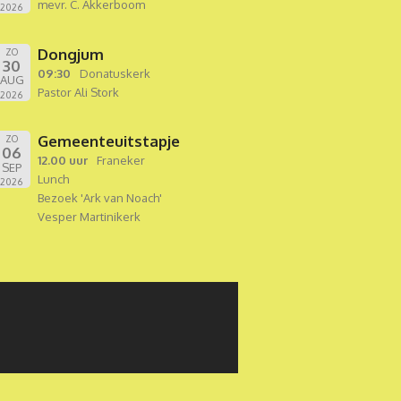
mevr. C. Akkerboom
2026
Dongjum
ZO
30
09:30
Donatuskerk
AUG
Pastor Ali Stork
2026
Gemeenteuitstapje
ZO
06
12.00 uur
Franeker
SEP
Lunch
2026
Bezoek 'Ark van Noach'
Vesper Martinikerk