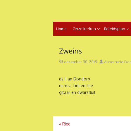
Ga
naar
de
inhoud
Home
Onze kerken
Beleidsplan
Zweins
Geplaatst
Auteur
december 30, 2018
Annemarie Do
op
ds.Han Dondorp
m.m.v. Tim en Ilse
gitaar en dwarsfluit
Bericht
«
Ried