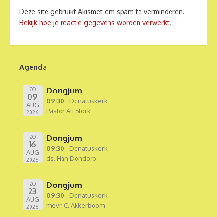
Deze site gebruikt Akismet om spam te verminderen.
Bekijk hoe je reactie gegevens worden verwerkt
.
Agenda
Dongjum
ZO
09
09:30
Donatuskerk
AUG
Pastor Ali Stork
2026
Dongjum
ZO
16
09:30
Donatuskerk
AUG
ds. Han Dondorp
2026
Dongjum
ZO
23
09:30
Donatuskerk
AUG
mevr. C. Akkerboom
2026