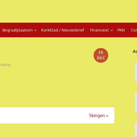
Begraafplaatsen
Kerkblad / Nieuwsbrief
Financieel
PKN
Con
A
26
DEC
ndorp
Skingen
»