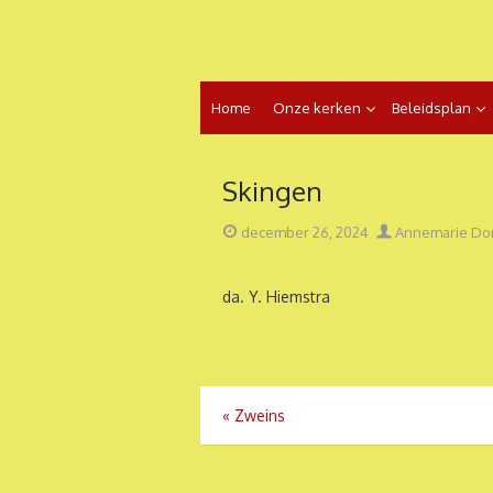
Ga
naar
de
inhoud
Home
Onze kerken
Beleidsplan
Skingen
Geplaatst
Auteur
december 26, 2024
Annemarie Do
op
da. Y. Hiemstra
Bericht
«
Zweins
navigatie