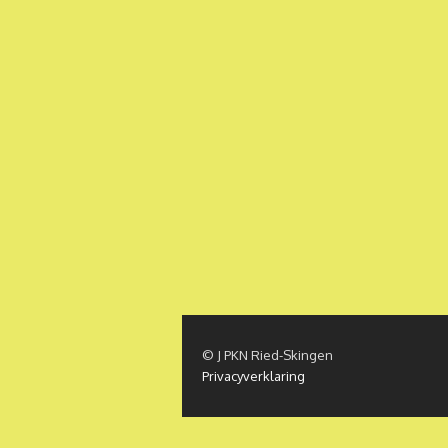
© J PKN Ried-Skingen
Privacyverklaring