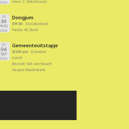
mevr. C. Akkerboom
2026
Dongjum
ZO
30
09:30
Donatuskerk
AUG
Pastor Ali Stork
2026
Gemeenteuitstapje
ZO
06
12.00 uur
Franeker
SEP
Lunch
2026
Bezoek 'Ark van Noach'
Vesper Martinikerk