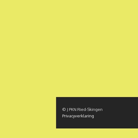
© J PKN Ried-Skingen
Privacyverklaring