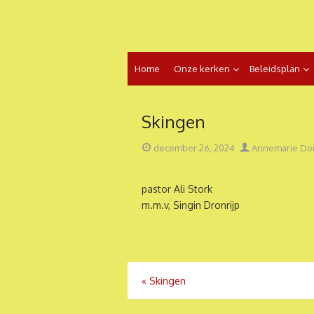
Ga
naar
de
inhoud
Home
Onze kerken
Beleidsplan
Skingen
Geplaatst
Auteur
december 26, 2024
Annemarie Do
op
pastor Ali Stork
m.m.v, Singin Dronrijp
Bericht
«
Skingen
navigatie