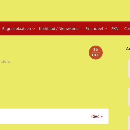
Begraafplaatsen
Kerkblad / Nieuwsbrief
Financieel
PKN
Con
A
26
DEC
ndorp
Ried
»