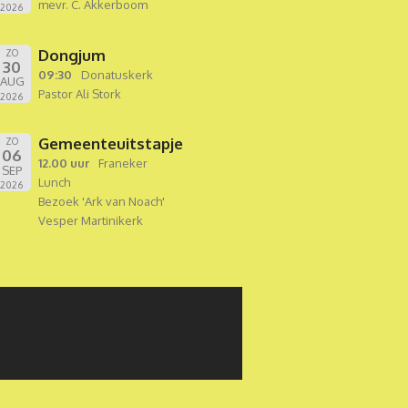
mevr. C. Akkerboom
2026
Dongjum
ZO
30
09:30
Donatuskerk
AUG
Pastor Ali Stork
2026
Gemeenteuitstapje
ZO
06
12.00 uur
Franeker
SEP
Lunch
2026
Bezoek 'Ark van Noach'
Vesper Martinikerk